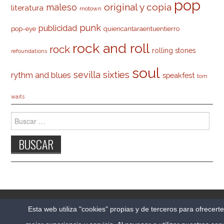
pop
original y copia
maleso
literatura
motown
punk
publicidad
pop-eye
quiencantaraentuentierro
rock and roll
rock
rolling stones
refoundations
soul
sevilla
sixties
rythm and blues
speakfest
tom
waits
Buscar:
© 2026 CARLESO.COM. TODOS LOS DERECHOS
Esta web utiliza "cookies" propias y de terceros para ofrecert
RESERVADOS.