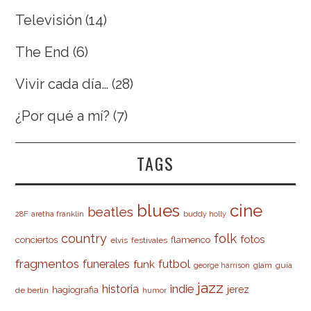
Televisión
(14)
The End
(6)
Vivir cada día…
(28)
¿Por qué a mí?
(7)
TAGS
cine
blues
beatles
28F
aretha franklin
buddy holly
country
folk
fotos
conciertos
flamenco
elvis
festivales
fragmentos
futbol
funerales
funk
glam
guía
george harrison
jazz
indie
historia
jerez
hagiografia
de berlín
humor