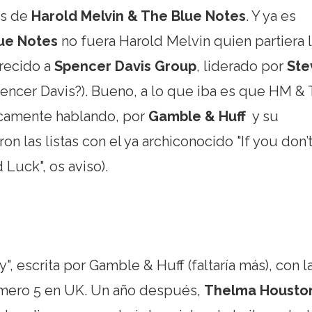
es de
Harold Melvin & The Blue Notes
. Y ya es
lue Notes
no
fuera Harold Melvin quien partiera 
arecido a
Spencer Davis Group
, liderado por
Ste
encer Davis?). Bueno, a lo que iba es que HM &
icamente hablando, por
Gamble & Huff
y su
ron las listas con el ya archiconocido "If you don’
Luck", os aviso).
", escrita por Gamble & Huff (faltaría más), con l
úmero 5 en UK. Un año después,
Thelma Housto