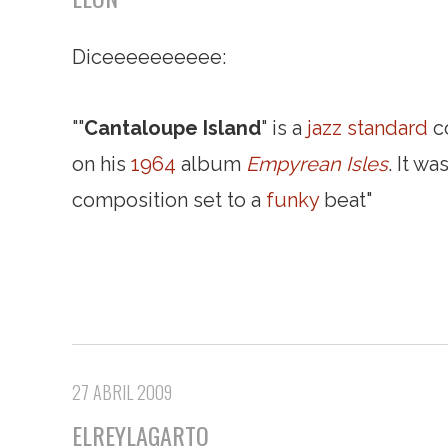
Diceeeeeeeeee:
""
Cantaloupe Island
" is a
jazz standard
c
on his
1964
album
Empyrean Isles
. It w
composition set to a
funky
beat"
27 ABRIL 2009
ELREYLAGARTO