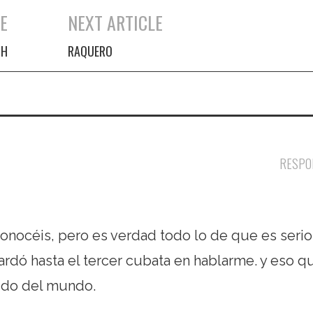
E
NEXT ARTICLE
SH
RAQUERO
RESPO
 conocéis, pero es verdad todo lo de que es serio
tardó hasta el tercer cubata en hablarme. y eso q
tido del mundo.