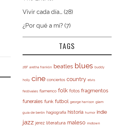
Vivir cada día…
(28)
¿Por qué a mí?
(7)
TAGS
blues
beatles
28F
aretha franklin
buddy
cine
country
conciertos
elvis
holly
folk
fragmentos
fotos
flamenco
festivales
futbol
funerales
funk
glam
george harrison
indie
historia
hagiografia
guía de berlín
humor
jazz
maleso
literatura
jerez
motown