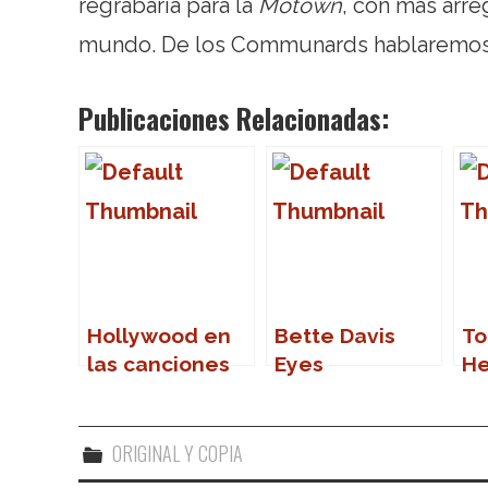
regrabaría para la
Motown
, con más arreg
mundo. De los Communards hablaremos
Publicaciones Relacionadas:
Hollywood en
Bette Davis
To
las canciones
Eyes
He
(I)
Le
ORIGINAL Y COPIA