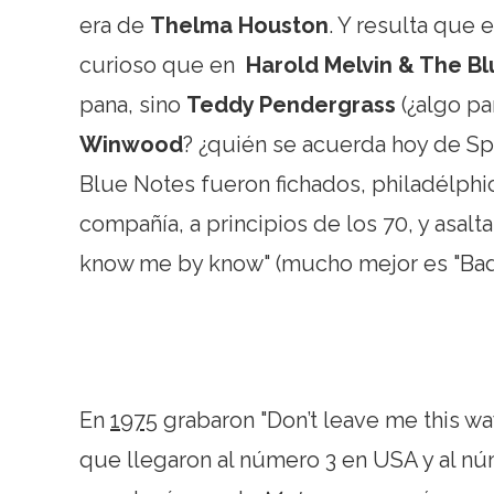
era de
Thelma Houston
. Y resulta que 
curioso que en
Harold Melvin & The B
pana, sino
Teddy Pendergrass
(¿algo p
Winwood
? ¿quién se acuerda hoy de Sp
Blue Notes fueron fichados, philadélph
compañía, a principios de los 70, y asalta
know me by know" (mucho mejor es "Bad 
En
1975
grabaron "Don’t leave me this way
que llegaron al número 3 en USA y al n