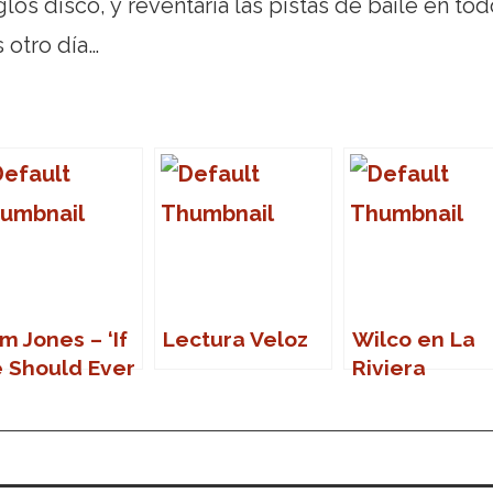
los disco, y reventaría las pistas de baile en tod
 otro día…
m Jones – ‘If
Lectura Veloz
Wilco en La
 Should Ever
Riviera
ave You’
(Madrid)