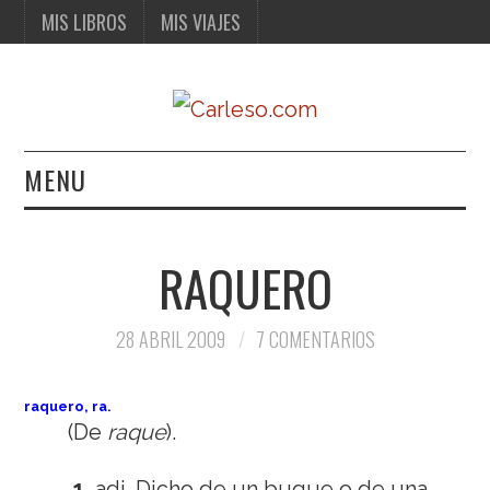
MIS LIBROS
MIS VIAJES
MENU
MIS LIBROS
RAQUERO
MIS VIAJES
28 ABRIL 2009
7 COMENTARIOS
raquero
, ra
.
(De
raque
).
1.
adj.
Dicho de un buque o de una