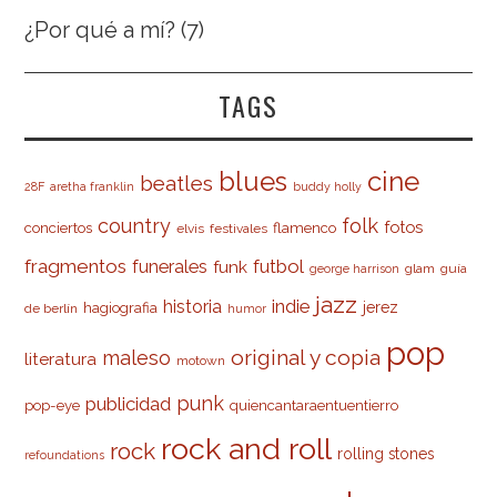
¿Por qué a mí?
(7)
TAGS
cine
blues
beatles
28F
aretha franklin
buddy holly
country
folk
fotos
conciertos
flamenco
elvis
festivales
fragmentos
futbol
funerales
funk
glam
guía
george harrison
jazz
indie
historia
jerez
hagiografia
de berlín
humor
pop
original y copia
maleso
literatura
motown
punk
publicidad
pop-eye
quiencantaraentuentierro
rock and roll
rock
rolling stones
refoundations