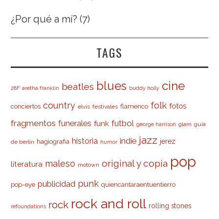
¿Por qué a mí?
(7)
TAGS
cine
blues
beatles
28F
aretha franklin
buddy holly
country
folk
fotos
conciertos
flamenco
elvis
festivales
fragmentos
futbol
funerales
funk
glam
guía
george harrison
jazz
indie
historia
jerez
hagiografia
de berlín
humor
pop
original y copia
maleso
literatura
motown
punk
publicidad
pop-eye
quiencantaraentuentierro
rock and roll
rock
rolling stones
refoundations