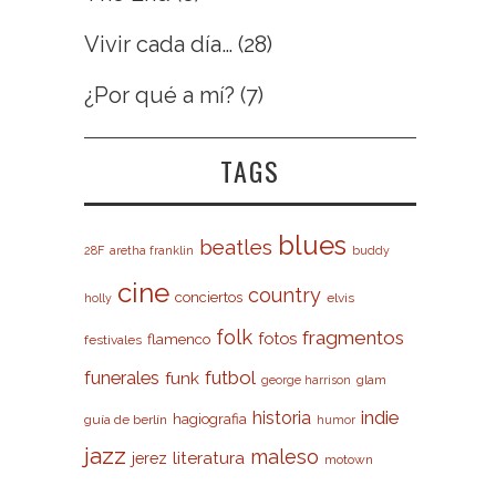
Vivir cada día…
(28)
¿Por qué a mí?
(7)
TAGS
blues
beatles
28F
aretha franklin
buddy
cine
country
conciertos
elvis
holly
folk
fragmentos
fotos
flamenco
festivales
futbol
funerales
funk
glam
george harrison
indie
historia
hagiografia
guía de berlín
humor
jazz
maleso
literatura
jerez
motown