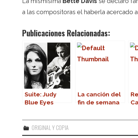
La mismísima
Bette Davis
se declaró fa
a las compositoras el haberla acercado 
Publicaciones Relacionadas:
Suite: Judy
La canción del
R
Blue Eyes
fin de semana
Ca
ORIGINAL Y COPIA