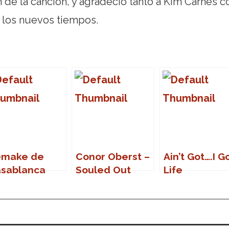
n de la canción, y agradeció tanto a Kim Carnes 
a los nuevos tiempos.
emake de
Conor Oberst –
Ain’t Got….I G
sablanca
Souled Out
Life