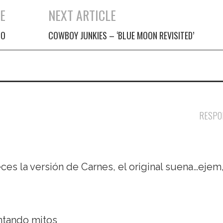
E
NEXT ARTICLE
MO
COWBOY JUNKIES – ‘BLUE MOON REVISITED’
RESPO
ces la versión de Carnes, el original suena…ejem
ntando mitos