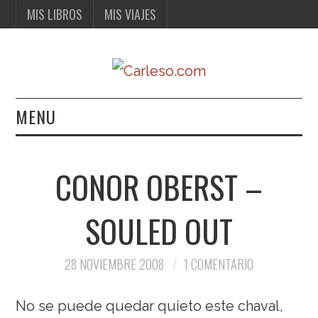
MIS LIBROS
MIS VIAJES
MENU
MIS LIBROS
CONOR OBERST –
MIS VIAJES
SOULED OUT
28 NOVIEMBRE 2008
1 COMENTARIO
No se puede quedar quieto este chaval,