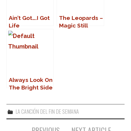
Ain’t Got….I Got
The Leopards –
Life
Magic Still
Exists
Always Look On
The Bright Side
Of Light Of Life
LA CANCIÓN DEL FIN DE SEMANA
PREVIOUS
NEXT ARTICLE