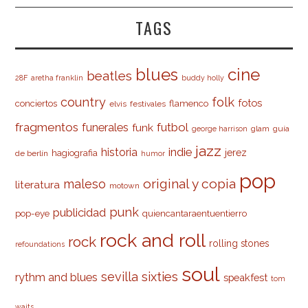
TAGS
cine
blues
beatles
28F
aretha franklin
buddy holly
country
folk
fotos
conciertos
flamenco
elvis
festivales
fragmentos
futbol
funerales
funk
glam
guía
george harrison
jazz
indie
historia
jerez
hagiografia
de berlín
humor
pop
original y copia
maleso
literatura
motown
punk
publicidad
pop-eye
quiencantaraentuentierro
rock and roll
rock
rolling stones
refoundations
soul
sevilla
sixties
rythm and blues
speakfest
tom
waits