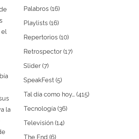
Palabros
(16)
 de
s
Playlists
(16)
 el
Repertorios
(10)
Retrospector
(17)
Slider
(7)
bía
SpeakFest
(5)
Tal día como hoy…
(415)
 sus
Tecnología
(36)
a la
o
Televisión
(14)
de
The End
(6)