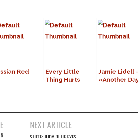
ssian Red
Every Little
Jamie Lidell 
Thing Hurts
«Another Da
E
NEXT ARTICLE
ON
SUITE: JUDY BLUE EYES