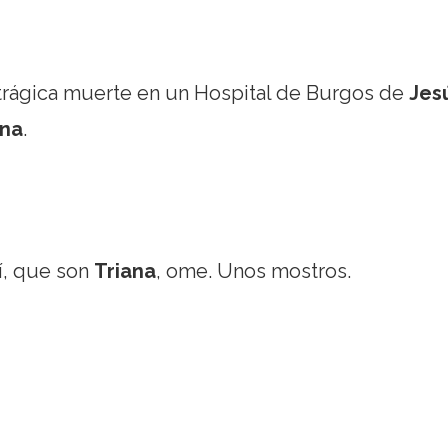
trágica muerte en un Hospital de Burgos de
Jes
ana
.
í, que son
Triana
, ome. Unos mostros.