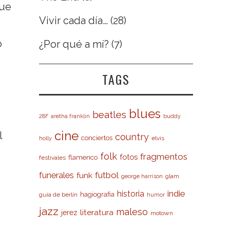
que
Vivir cada día…
(28)
o
¿Por qué a mí?
(7)
TAGS
blues
beatles
28F
aretha franklin
buddy
cine
l
country
conciertos
elvis
holly
folk
fragmentos
fotos
flamenco
festivales
futbol
funerales
funk
glam
george harrison
indie
historia
hagiografia
guía de berlín
humor
jazz
maleso
literatura
jerez
motown