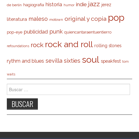
jazz
indie
historia
jerez
hagiografia
de berlín
humor
pop
original y copia
maleso
literatura
motown
punk
publicidad
pop-eye
quiencantaraentuentierro
rock and roll
rock
rolling stones
refoundations
soul
sevilla
sixties
rythm and blues
speakfest
tom
waits
Buscar: