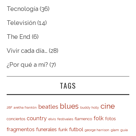
Tecnología
(36)
Televisión
(14)
The End
(6)
Vivir cada día…
(28)
¿Por qué a mí?
(7)
TAGS
cine
blues
beatles
28F
aretha franklin
buddy holly
country
folk
fotos
conciertos
flamenco
elvis
festivales
fragmentos
futbol
funerales
funk
glam
guía
george harrison