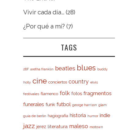
Vivir cada día…
(28)
¿Por qué a mí?
(7)
TAGS
blues
beatles
28F
aretha franklin
buddy
cine
country
conciertos
elvis
holly
folk
fragmentos
fotos
flamenco
festivales
futbol
funerales
funk
glam
george harrison
indie
historia
hagiografia
guía de berlín
humor
jazz
maleso
literatura
jerez
motown