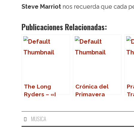
Steve Marriot
nos recuerda que cada p
Publicaciones Relacionadas:
The Long
Crónica del
Pr
Ryders – «I
Primavera
Tr
Want You Bad»
Sound 2007
pú
MUSICA