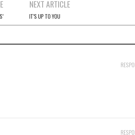
E
NEXT ARTICLE
S’
IT’S UP TO YOU
RESPO
RESPO