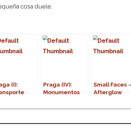
equeña cosa duele.
aga (I):
Praga (IV):
Small Faces 
ansporte
Monumentos
Afterglow
blico
(Part Two)