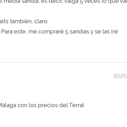
 media sandía, es decir, valga 5 veces lo que va
its también, claro.
 Para este, me compraré 5 sandías y se las iré
RESPO
laga con los precios del Terral