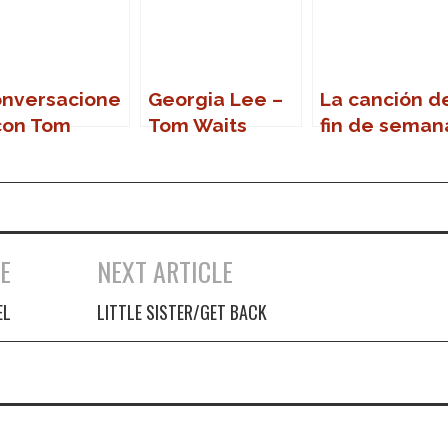
nversacione
Georgia Lee –
La canción d
con Tom
Tom Waits
fin de seman
its
E
NEXT ARTICLE
EL
LITTLE SISTER/GET BACK