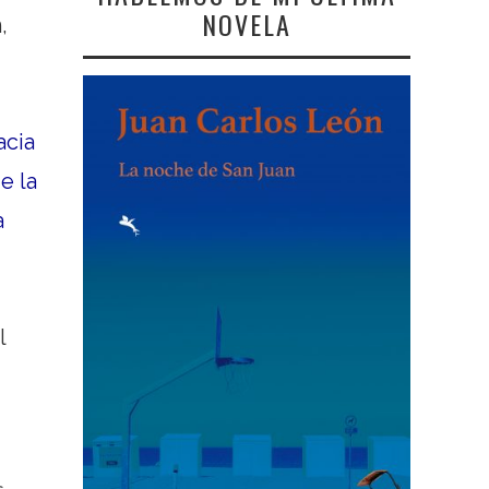
NOVELA
,
acia
e la
a
l