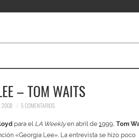
LEE – TOM WAITS
 2008
5 COMENTARIOS
loyd
para el
LA Weekly
en abril de
1999
,
Tom Wa
anción «Georgia Lee». La entrevista se hizo poco