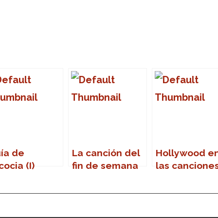
ía de
La canción del
Hollywood e
cocia (I)
fin de semana
las cancione
(II)