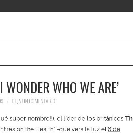
 ‘I WONDER WHO WE ARE’
09
DEJA UN COMENTARIO
ué super-nombre!!), el líder de los británicos
Th
fires on the Health" -que verá la luz el
6 de