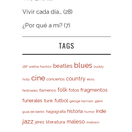
Vivir cada día…
(28)
¿Por qué a mí?
(7)
TAGS
blues
beatles
28F
aretha franklin
buddy
cine
country
conciertos
elvis
holly
folk
fragmentos
fotos
flamenco
festivales
futbol
funerales
funk
glam
george harrison
indie
historia
hagiografia
guía de berlín
humor
jazz
maleso
literatura
jerez
motown