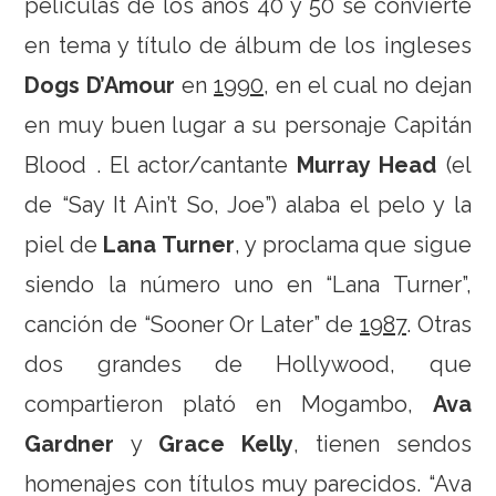
películas de los años 40 y 50 se convierte
en tema y título de álbum de los ingleses
Dogs D’Amour
en
1990
, en el cual no dejan
en muy buen lugar a su personaje Capitán
Blood . El actor/cantante
Murray Head
(el
de “Say It Ain’t So, Joe”) alaba el pelo y la
piel de
Lana Turner
, y proclama que sigue
siendo la número uno en “Lana Turner”,
canción de “Sooner Or Later” de
1987
. Otras
dos grandes de Hollywood, que
compartieron plató en Mogambo,
Ava
Gardner
y
Grace Kelly
, tienen sendos
homenajes con títulos muy parecidos. “Ava