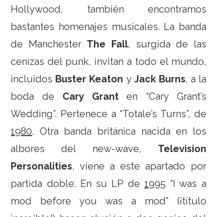
Hollywood, también encontramos
bastantes homenajes musicales. La banda
de Manchester
The Fall
, surgida de las
cenizas del punk, invitan a todo el mundo,
incluidos
Buster Keaton
y
Jack Burns
, a la
boda de
Cary Grant
en “Cary Grant’s
Wedding”. Pertenece a “Totale’s Turns”, de
1980
. Otra banda británica nacida en los
albores del new-wave,
Television
Personalities
, viene a este apartado por
partida doble. En su LP de
199
5 “I was a
mod before you was a mod” (¡título