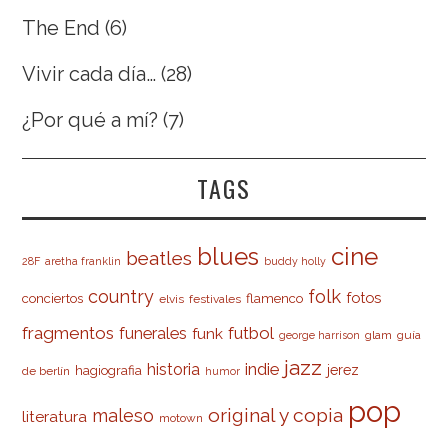
The End
(6)
Vivir cada día…
(28)
¿Por qué a mí?
(7)
TAGS
cine
blues
beatles
28F
aretha franklin
buddy holly
country
folk
fotos
conciertos
flamenco
elvis
festivales
fragmentos
futbol
funerales
funk
glam
guía
george harrison
jazz
indie
historia
jerez
hagiografia
de berlín
humor
pop
original y copia
maleso
literatura
motown