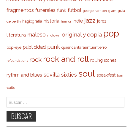
fragmentos
futbol
funerales
funk
glam
guía
george harrison
jazz
indie
historia
jerez
hagiografia
de berlín
humor
pop
original y copia
maleso
literatura
motown
punk
publicidad
pop-eye
quiencantaraentuentierro
rock and roll
rock
rolling stones
refoundations
soul
sevilla
sixties
rythm and blues
speakfest
tom
waits
Buscar: