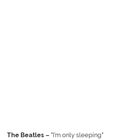
The Beatles –
"I’m only sleeping"