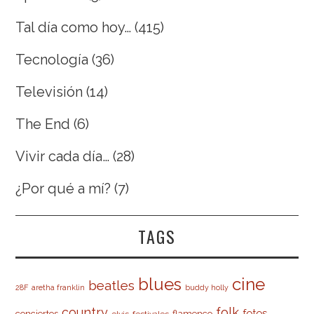
Tal día como hoy…
(415)
Tecnología
(36)
Televisión
(14)
The End
(6)
Vivir cada día…
(28)
¿Por qué a mí?
(7)
TAGS
cine
blues
beatles
28F
aretha franklin
buddy holly
country
folk
fotos
conciertos
flamenco
elvis
festivales