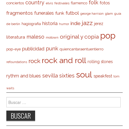
country
folk
fotos
conciertos
flamenco
elvis
festivales
fragmentos
futbol
funerales
funk
glam
guía
george harrison
jazz
indie
historia
jerez
hagiografia
de berlín
humor
pop
original y copia
maleso
literatura
motown
punk
publicidad
pop-eye
quiencantaraentuentierro
rock and roll
rock
rolling stones
refoundations
soul
sevilla
sixties
rythm and blues
speakfest
tom
waits
Buscar: