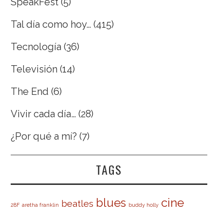
SpeakFest
(5)
Tal día como hoy…
(415)
Tecnología
(36)
Televisión
(14)
The End
(6)
Vivir cada día…
(28)
¿Por qué a mí?
(7)
TAGS
cine
blues
beatles
28F
aretha franklin
buddy holly