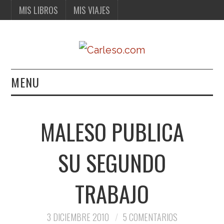
MIS LIBROS
MIS VIAJES
MENU
MIS LIBROS
MALESO PUBLICA
MIS VIAJES
SU SEGUNDO
TRABAJO
3 DICIEMBRE 2010
5 COMENTARIOS