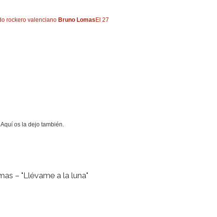
do rockero valenciano
Bruno Lomas
El 27
quí os la dejo también.
as – "Llévame a la luna"