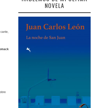
NOVELA
 cante,
omack
sobre