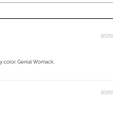
RESPO
ay color. Genial Womack.
RESPO