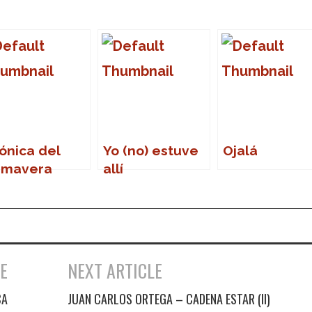
ónica del
Yo (no) estuve
Ojalá
imavera
allí
und 2007
E
NEXT ARTICLE
CA
JUAN CARLOS ORTEGA – CADENA ESTAR (II)