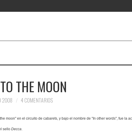
 TO THE MOON
O 2008
4 COMENTARIOS
he moon" en el circuito de cabarets, y bajo el nombre de "In other words", fue la ac
el sello
Decca
.