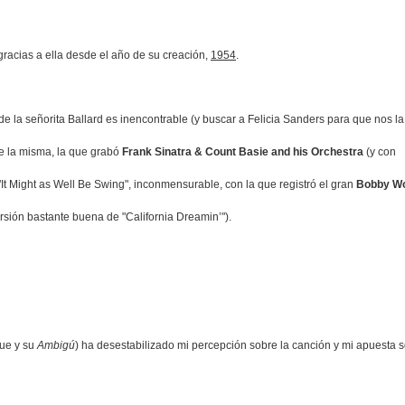
 gracias a ella desde el año de su creación,
1954
.
de la señorita Ballard es inencontrable (y buscar a Felicia Sanders para que nos la
de la misma, la que grabó
Frank Sinatra & Count Basie and his Orchestra
(y con
It Might as Well Be Swing", inconmensurable, con la que registró el gran
Bobby W
sión bastante buena de "California Dreamin’").
que y su
Ambigú
) ha desestabilizado mi percepción sobre la canción y mi apuesta 