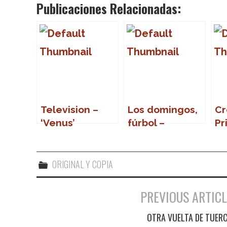
Publicaciones Relacionadas:
Television –
Los domingos,
Cr
‘Venus’
fúrbol –
Pr
Jugadores con
So
nombre de
profesiones u
ORIGINAL Y COPIA
ocupaciones
PREVIOUS ARTICL
Navegación de entradas
OTRA VUELTA DE TUER