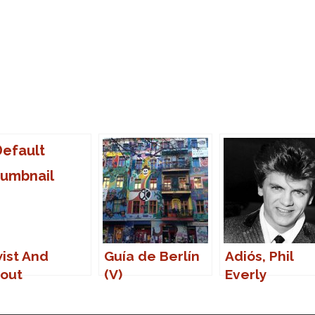
ist And
Guía de Berlín
Adiós, Phil
out
(V)
Everly