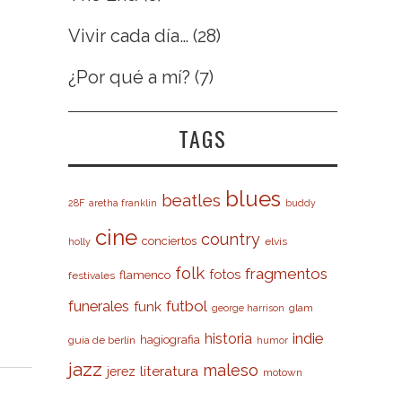
Vivir cada día…
(28)
¿Por qué a mí?
(7)
TAGS
blues
beatles
28F
aretha franklin
buddy
cine
country
conciertos
elvis
holly
folk
fragmentos
fotos
flamenco
festivales
futbol
funerales
funk
glam
george harrison
indie
historia
hagiografia
guía de berlín
humor
jazz
maleso
literatura
jerez
motown