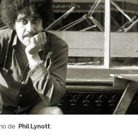
eno de
Phil Lynott
: