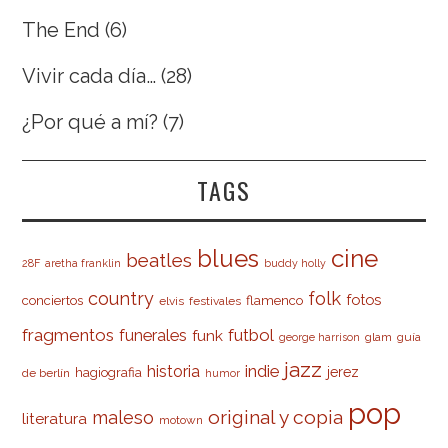
The End
(6)
Vivir cada día…
(28)
¿Por qué a mí?
(7)
TAGS
cine
blues
beatles
28F
aretha franklin
buddy holly
country
folk
fotos
conciertos
flamenco
elvis
festivales
fragmentos
futbol
funerales
funk
glam
guía
george harrison
jazz
indie
historia
jerez
hagiografia
de berlín
humor
pop
original y copia
maleso
literatura
motown