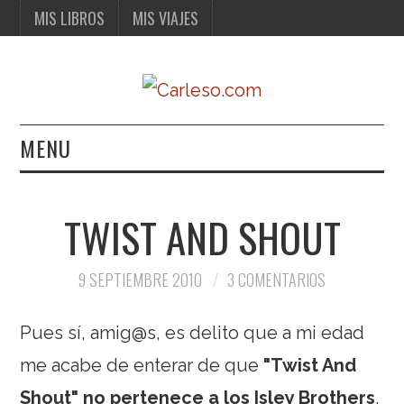
MIS LIBROS
MIS VIAJES
MENU
MIS LIBROS
TWIST AND SHOUT
MIS VIAJES
9 SEPTIEMBRE 2010
3 COMENTARIOS
Pues sí, amig@s, es delito que a mi edad
me acabe de enterar de que
"Twist And
Shout" no pertenece a los Isley Brothers
.