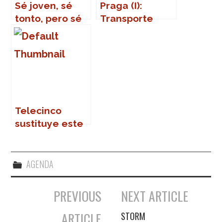
Sé joven, sé
Praga (I):
tonto, pero sé
Transporte
feliz
público
Telecinco
sustituye este
miércoles
Camera Café
AGENDA
PREVIOUS
NEXT ARTICLE
Navegación de entradas
ARTICLE
STORM