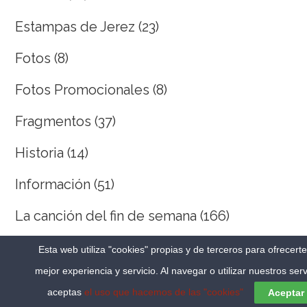
Estampas de Jerez
(23)
Fotos
(8)
Fotos Promocionales
(8)
Fragmentos
(37)
Historia
(14)
Información
(51)
La canción del fin de semana
(166)
La Encuesta
(26)
Esta web utiliza "cookies" propias y de terceros para ofrecert
mejor experiencia y servicio. Al navegar o utilizar nuestros serv
Listas
(3)
aceptas
el uso que hacemos de las "cookies"
Aceptar