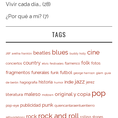
Vivir cada día…
(28)
¿Por qué a mí?
(7)
TAGS
cine
blues
beatles
28F
aretha franklin
buddy holly
country
folk
fotos
conciertos
flamenco
elvis
festivales
fragmentos
futbol
funerales
funk
glam
guía
george harrison
jazz
indie
historia
jerez
hagiografia
de berlín
humor
pop
original y copia
maleso
literatura
motown
punk
publicidad
pop-eye
quiencantaraentuentierro
rock and roll
rock
rolling stones
refoundations