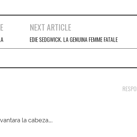
E
NEXT ARTICLE
LA
EDIE SEDGWICK. LA GENUINA FEMME FATALE
RESPO
evantara la cabeza….