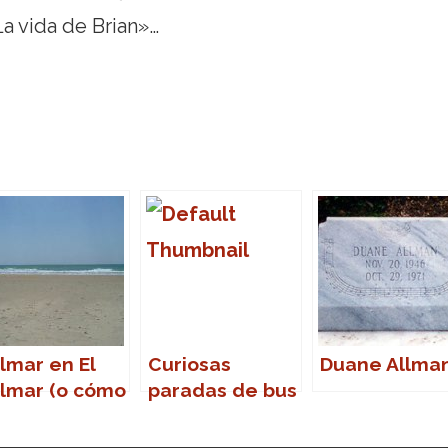
a vida de Brian»…
lmar en El
Curiosas
Duane Allma
lmar (o cómo
paradas de bus
lver a la
da)