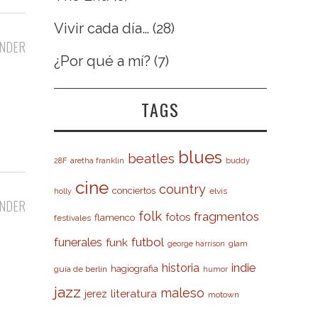
Vivir cada día…
(28)
NDER
¿Por qué a mí?
(7)
TAGS
blues
beatles
28F
aretha franklin
buddy
cine
country
conciertos
elvis
holly
NDER
folk
fragmentos
fotos
flamenco
festivales
futbol
funerales
funk
glam
george harrison
indie
historia
hagiografia
guía de berlín
humor
jazz
maleso
literatura
jerez
motown