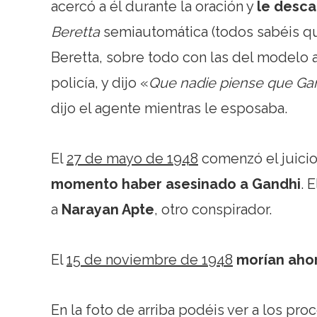
acercó a él durante la oración y
le desca
Beretta
semiautomática (todos sabéis que
Beretta, sobre todo con las del modelo 
policía, y dijo «
Que nadie piense que Gan
dijo el agente mientras le esposaba.
El
27 de mayo de 1948
comenzó el juicio
momento haber asesinado a Gandhi
. 
a
Narayan Apte
, otro conspirador.
El
15 de noviembre de 1948
morían aho
En la foto de arriba podéis ver a los pro