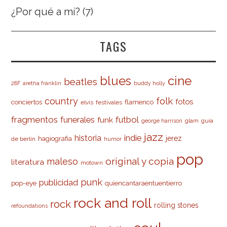
¿Por qué a mí?
(7)
TAGS
cine
blues
beatles
28F
aretha franklin
buddy holly
country
folk
fotos
conciertos
flamenco
elvis
festivales
fragmentos
futbol
funerales
funk
glam
guía
george harrison
jazz
indie
historia
jerez
hagiografia
de berlín
humor
pop
original y copia
maleso
literatura
motown
punk
publicidad
pop-eye
quiencantaraentuentierro
rock and roll
rock
rolling stones
refoundations