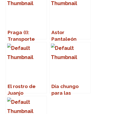
Praga (I):
Astor
Transporte
Pantaleón
público
Piazzola, o la
sublimación y
el asesinato
del tango
El rostro de
Día chungo
Juanjo
para las
Cardenal
efemérides