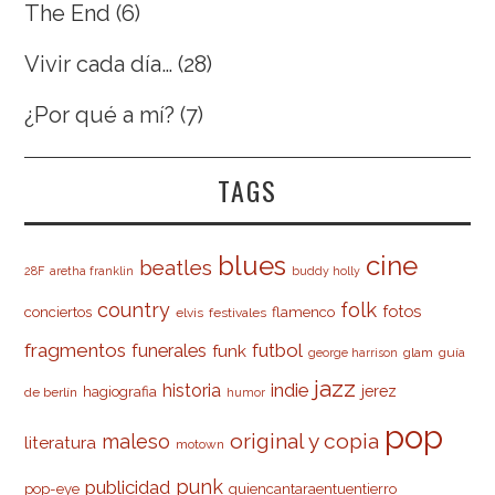
The End
(6)
Vivir cada día…
(28)
¿Por qué a mí?
(7)
TAGS
cine
blues
beatles
28F
aretha franklin
buddy holly
country
folk
fotos
conciertos
flamenco
elvis
festivales
fragmentos
futbol
funerales
funk
glam
guía
george harrison
jazz
indie
historia
jerez
hagiografia
de berlín
humor
pop
original y copia
maleso
literatura
motown
punk
publicidad
pop-eye
quiencantaraentuentierro