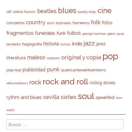
cine
blues
beatles
28F
aretha franklin
buddy holly
country
folk
fotos
conciertos
flamenco
elvis
festivales
fragmentos
futbol
funerales
funk
glam
guía
george harrison
jazz
indie
historia
jerez
hagiografia
de berlín
humor
pop
original y copia
maleso
literatura
motown
punk
publicidad
pop-eye
quiencantaraentuentierro
rock and roll
rock
rolling stones
refoundations
soul
sevilla
sixties
rythm and blues
speakfest
tom
waits
Buscar: