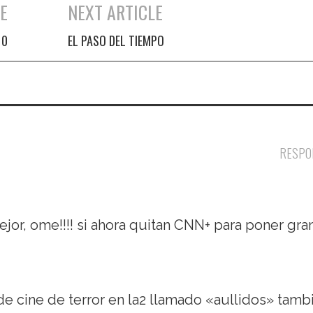
E
NEXT ARTICLE
10
EL PASO DEL TIEMPO
RESPO
jor, ome!!!! si ahora quitan CNN+ para poner gra
de cine de terror en la2 llamado «aullidos» tamb