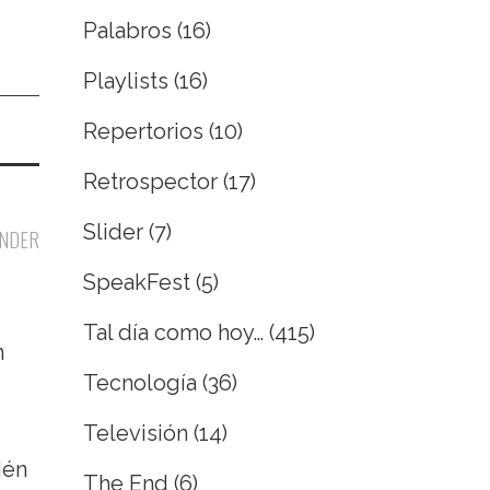
Palabros
(16)
Playlists
(16)
Repertorios
(10)
Retrospector
(17)
Slider
(7)
NDER
SpeakFest
(5)
Tal día como hoy…
(415)
n
Tecnología
(36)
Televisión
(14)
ién
The End
(6)