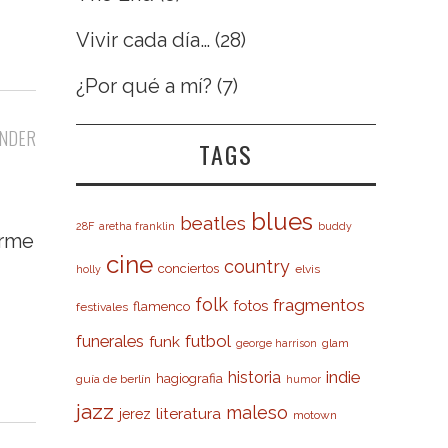
Vivir cada día…
(28)
¿Por qué a mí?
(7)
NDER
TAGS
blues
beatles
28F
aretha franklin
buddy
orme
cine
country
conciertos
elvis
holly
folk
fragmentos
fotos
flamenco
festivales
futbol
funerales
funk
glam
george harrison
indie
historia
hagiografia
guía de berlín
humor
jazz
maleso
literatura
jerez
motown