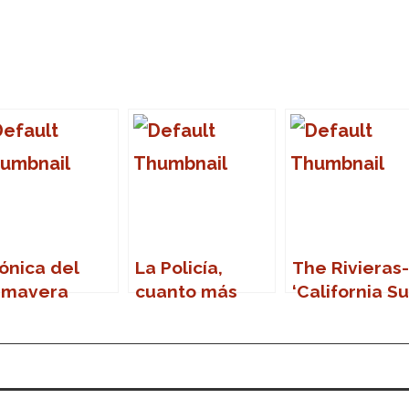
ónica del
La Policía,
The Rivieras-
imavera
cuanto más
‘California Su
und 2007
lejos, mejor