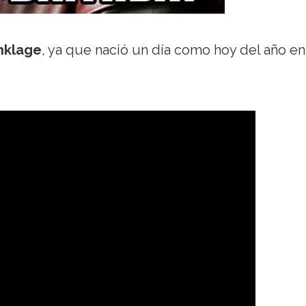
nklage
, ya que nació un día como hoy del año en