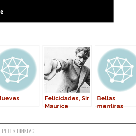
 Jueves
Felicidades, Sir
Bellas
Maurice
mentiras
Micklewhite
,
PETER DINKLAGE