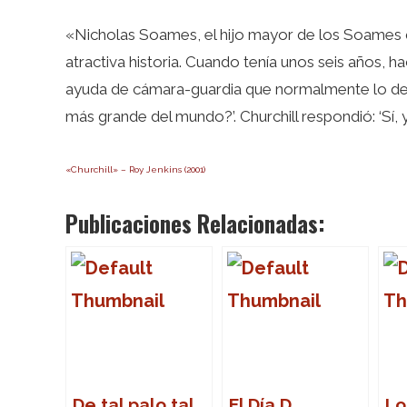
«Nicholas Soames, el hijo mayor de los Soames q
atractiva historia. Cuando tenía unos seis años, ha
ayuda de cámara-guardia que normalmente lo def
más grande del mundo?’. Churchill respondió: ‘Sí, y
«Churchill» – Roy Jenkins (2001)
Publicaciones Relacionadas:
De tal palo tal
El Día D
Lo