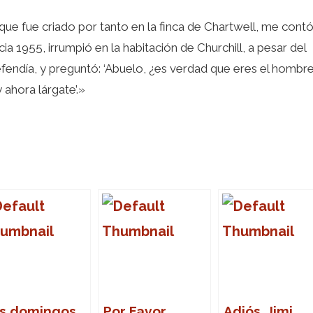
ue fue criado por tanto en la finca de Chartwell, me cont
cia 1955, irrumpió en la habitación de Churchill, a pesar del
endía, y preguntó: ‘Abuelo, ¿es verdad que eres el hombr
 ahora lárgate’.»
s domingos,
Por Favor,
Adiós, Jimi,