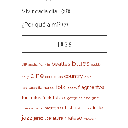
Vivir cada día…
(28)
¿Por qué a mí?
(7)
TAGS
blues
beatles
28F
aretha franklin
buddy
cine
country
conciertos
elvis
holly
folk
fragmentos
fotos
flamenco
festivales
futbol
funerales
funk
glam
george harrison
indie
historia
hagiografia
guía de berlín
humor
jazz
maleso
literatura
jerez
motown