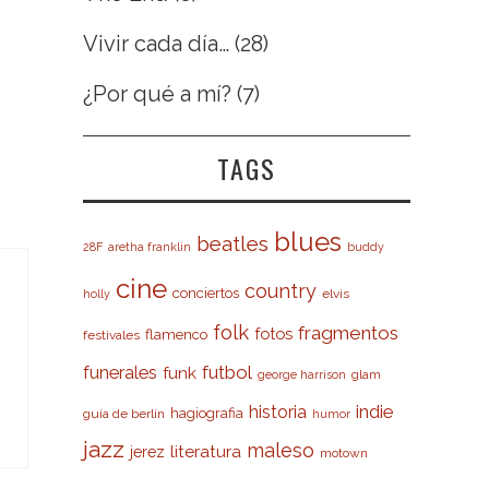
Vivir cada día…
(28)
¿Por qué a mí?
(7)
TAGS
blues
beatles
28F
aretha franklin
buddy
cine
country
conciertos
elvis
holly
folk
fragmentos
fotos
flamenco
festivales
futbol
funerales
funk
glam
george harrison
indie
historia
hagiografia
guía de berlín
humor
jazz
maleso
literatura
jerez
motown