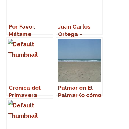
Por Favor,
Juan Carlos
Mátame
Ortega –
Cadena Estar
(II)
Crónica del
Palmar en El
Primavera
Palmar (o cómo
Sound 2007
volver a la
vida)