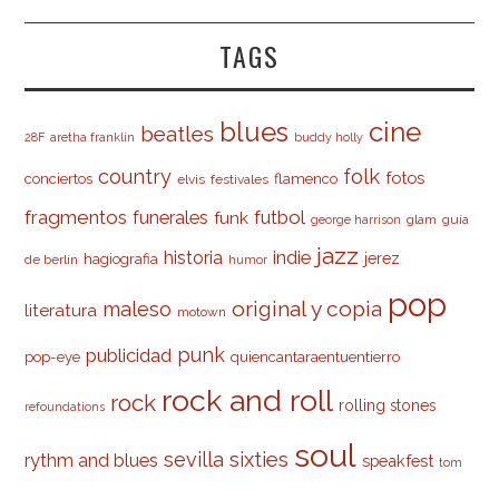
TAGS
cine
blues
beatles
28F
aretha franklin
buddy holly
country
folk
fotos
conciertos
flamenco
elvis
festivales
fragmentos
futbol
funerales
funk
glam
guía
george harrison
jazz
indie
historia
jerez
hagiografia
de berlín
humor
pop
original y copia
maleso
literatura
motown
punk
publicidad
pop-eye
quiencantaraentuentierro
rock and roll
rock
rolling stones
refoundations
soul
sevilla
sixties
rythm and blues
speakfest
tom