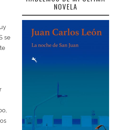
NOVELA
muy
S se
te
r
bo,
nos