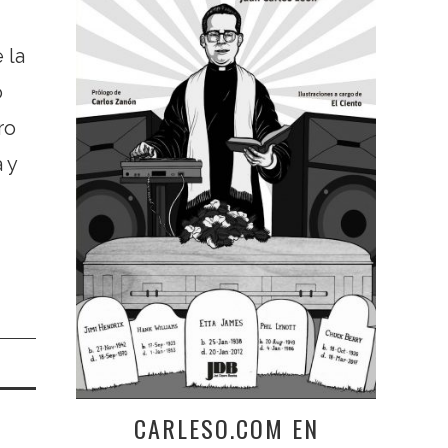
 la
o
ro
 y
CARLESO.COM EN