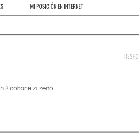
ES
MI POSICIÓN EN INTERNET
RESPO
on 2 cohone zi zeñó….