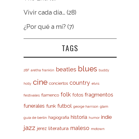
Vivir cada día…
(28)
¿Por qué a mí?
(7)
TAGS
blues
beatles
28F
aretha franklin
buddy
cine
country
conciertos
elvis
holly
folk
fragmentos
fotos
flamenco
festivales
futbol
funerales
funk
glam
george harrison
indie
historia
hagiografia
guía de berlín
humor
jazz
maleso
literatura
jerez
motown