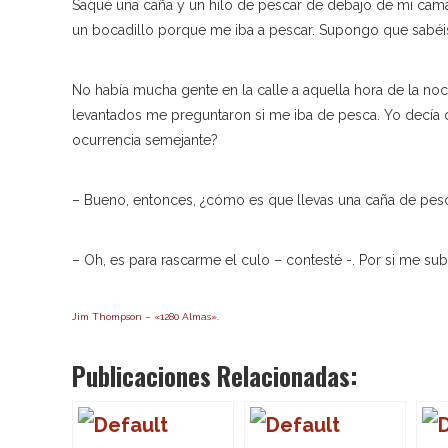
Saqué una caña y un hilo de pescar de debajo de mi cama.
un bocadillo porque me iba a pescar. Supongo que sabéis
No había mucha gente en la calle a aquella hora de la no
levantados me preguntaron si me iba de pesca. Yo decía
ocurrencia semejante?
– Bueno, entonces, ¿cómo es que llevas una caña de pescar
– Oh, es para rascarme el culo – contesté -. Por si me su
Jim Thompson – «1280 Almas».
Publicaciones Relacionadas: