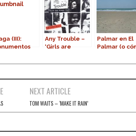
ga (III):
Any Trouble –
Palmar en El
onumentos
‘Girls are
Palmar (o c
always right.
volver a la
The stiff years’
vida)
E
NEXT ARTICLE
AS
TOM WAITS – ‘MAKE IT RAIN’