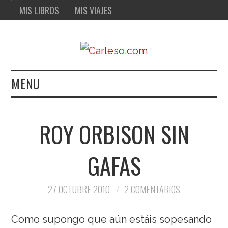
MIS LIBROS
MIS VIAJES
MENU
MIS LIBROS
ROY ORBISON SIN
MIS VIAJES
GAFAS
27 OCTUBRE 2010
2 COMENTARIOS
Como supongo que aún estáis sopesando