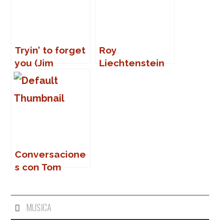
Tryin’ to forget
Roy
you (Jim
Liechtenstein
Reeves vs
Richard
Hawley)
Conversacione
s con Tom
Waits
MUSICA