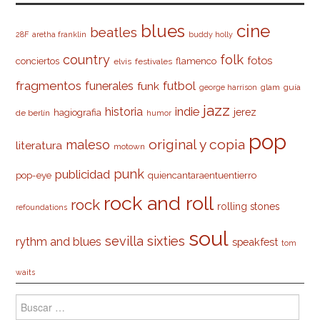
cine
blues
beatles
28F
aretha franklin
buddy holly
country
folk
fotos
conciertos
flamenco
elvis
festivales
fragmentos
futbol
funerales
funk
glam
guía
george harrison
jazz
indie
historia
jerez
hagiografia
de berlín
humor
pop
original y copia
maleso
literatura
motown
punk
publicidad
pop-eye
quiencantaraentuentierro
rock and roll
rock
rolling stones
refoundations
soul
sevilla
sixties
rythm and blues
speakfest
tom
waits
Buscar: