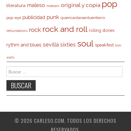
pop
original y copia
maleso
literatura
motown
punk
publicidad
pop-eye
quiencantaraentuentierro
rock and roll
rock
rolling stones
refoundations
soul
sevilla
sixties
rythm and blues
speakfest
tom
waits
Buscar:
© 2026 CARLESO.COM. TODOS LOS DERECHOS
RESERVADOS.