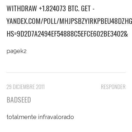
WITHDRAW +1.824073 BTC. GET -
YANDEX.COM/POLL/MHJPSBZYIRKPBEU48DZH
HS=9D2D7A2494EF54888C5EFCE602BE3402&
pa9ek2
29 DICIEMBRE 2011
RESPONDER
BADSEED
totalmente infravalorado