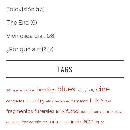
Televisión
(14)
The End
(6)
Vivir cada día…
(28)
¿Por qué a mí?
(7)
TAGS
cine
blues
beatles
28F
aretha franklin
buddy holly
country
folk
fotos
conciertos
flamenco
elvis
festivales
fragmentos
futbol
funerales
funk
glam
guía
george harrison
jazz
indie
historia
jerez
hagiografia
de berlín
humor