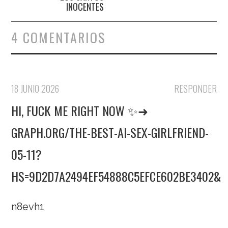
INOCENTES
4 COMENTARIOS
18 JUNIO 2026
RESPONDER
HI, FUСК ME RIGHT NOW ✨➜
GRAPH.ORG/THE-BEST-AI-SEX-GIRLFRIEND-
05-11?
HS=9D2D7A2494EF54888C5EFCE602BE3402&
n8evh1