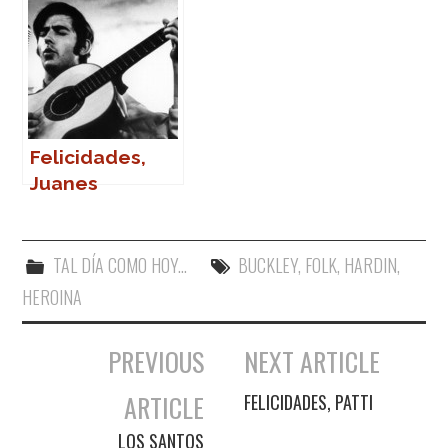
Felicidades,
Juanes
TAL DÍA COMO HOY...
BUCKLEY
,
FOLK
,
HARDIN
,
HEROINA
PREVIOUS
NEXT ARTICLE
Navegación de entradas
ARTICLE
FELICIDADES, PATTI
LOS SANTOS