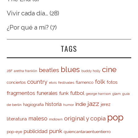
Vivir cada día…
(28)
¿Por qué a mí?
(7)
TAGS
cine
blues
beatles
28F
aretha franklin
buddy holly
country
folk
fotos
conciertos
flamenco
elvis
festivales
fragmentos
futbol
funerales
funk
glam
guía
george harrison
jazz
indie
historia
jerez
hagiografia
de berlín
humor
pop
original y copia
maleso
literatura
motown
punk
publicidad
pop-eye
quiencantaraentuentierro