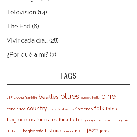
Televisión
(14)
The End
(6)
Vivir cada día…
(28)
¿Por qué a mí?
(7)
TAGS
cine
blues
beatles
28F
aretha franklin
buddy holly
country
folk
fotos
conciertos
flamenco
elvis
festivales
fragmentos
futbol
funerales
funk
glam
guía
george harrison
jazz
indie
historia
jerez
hagiografia
de berlín
humor