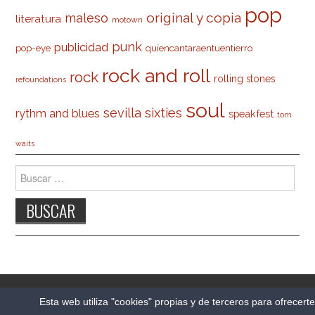
pop
original y copia
maleso
literatura
motown
punk
publicidad
pop-eye
quiencantaraentuentierro
rock and roll
rock
rolling stones
refoundations
soul
sevilla
sixties
rythm and blues
speakfest
tom
waits
Buscar:
© 2026 CARLESO.COM. TODOS LOS DERECHOS
Esta web utiliza "cookies" propias y de terceros para ofrecert