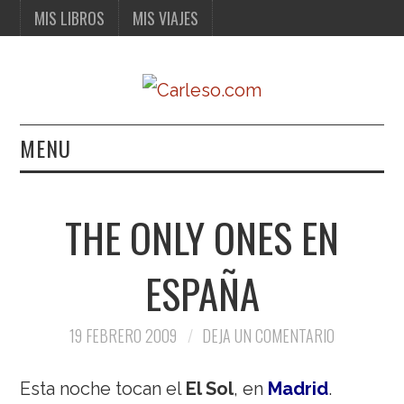
MIS LIBROS
MIS VIAJES
MENU
MIS LIBROS
THE ONLY ONES EN
MIS VIAJES
ESPAÑA
19 FEBRERO 2009
DEJA UN COMENTARIO
Esta noche tocan el
El Sol
, en
Madrid
.