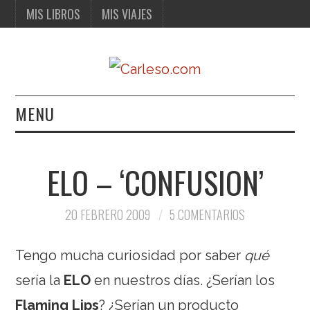
MIS LIBROS
MIS VIAJES
MENU
MIS LIBROS
ELO – ‘CONFUSION’
MIS VIAJES
20 FEBRERO 2009
5 COMENTARIOS
Tengo mucha curiosidad por saber
qué
sería la
ELO
en nuestros días. ¿Serían los
Flaming Lips
? ¿Serían un producto