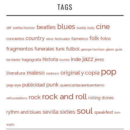
TAGS
cine
blues
beatles
28F
aretha franklin
buddy holly
country
folk
fotos
conciertos
flamenco
elvis
festivales
fragmentos
futbol
funerales
funk
glam
guía
george harrison
jazz
indie
historia
jerez
hagiografia
de berlín
humor
pop
original y copia
maleso
literatura
motown
punk
publicidad
pop-eye
quiencantaraentuentierro
rock and roll
rock
rolling stones
refoundations
soul
sevilla
sixties
rythm and blues
speakfest
tom
waits