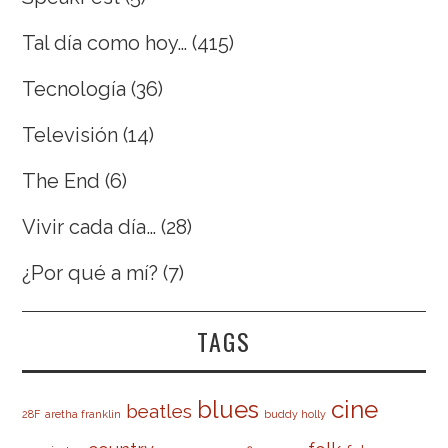
Tal día como hoy…
(415)
Tecnología
(36)
Televisión
(14)
The End
(6)
Vivir cada día…
(28)
¿Por qué a mí?
(7)
TAGS
cine
blues
beatles
28F
aretha franklin
buddy holly