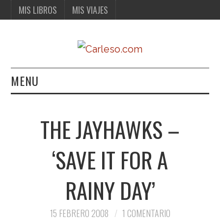
MIS LIBROS
MIS VIAJES
MENU
MIS LIBROS
THE JAYHAWKS –
MIS VIAJES
‘SAVE IT FOR A
RAINY DAY’
15 FEBRERO 2008
1 COMENTARIO