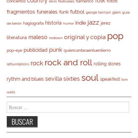
country
folk
fotos
conciertos
flamenco
elvis
festivales
fragmentos
futbol
funerales
funk
glam
guía
george harrison
jazz
indie
historia
jerez
hagiografia
de berlín
humor
pop
original y copia
maleso
literatura
motown
punk
publicidad
pop-eye
quiencantaraentuentierro
rock and roll
rock
rolling stones
refoundations
soul
sevilla
sixties
rythm and blues
speakfest
tom
waits
Buscar: