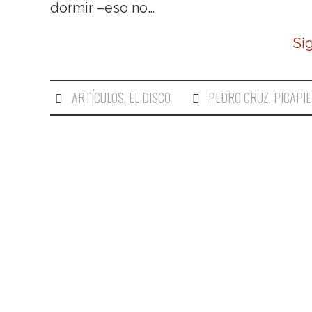
dormir –eso no…
Si
ARTÍCULOS
,
EL DISCO
PEDRO CRUZ
,
PICAPI