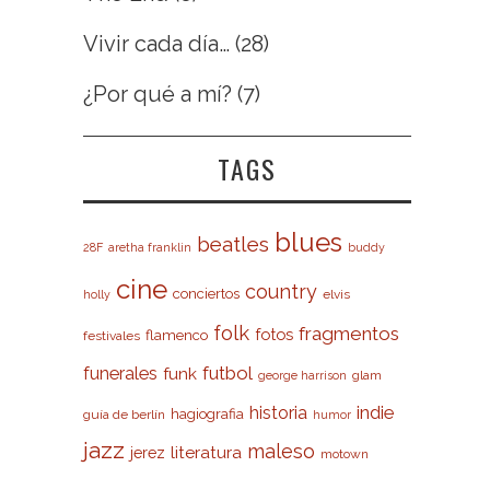
Vivir cada día…
(28)
¿Por qué a mí?
(7)
TAGS
blues
beatles
28F
aretha franklin
buddy
cine
country
conciertos
elvis
holly
folk
fragmentos
fotos
flamenco
festivales
futbol
funerales
funk
glam
george harrison
indie
historia
hagiografia
guía de berlín
humor
jazz
maleso
literatura
jerez
motown