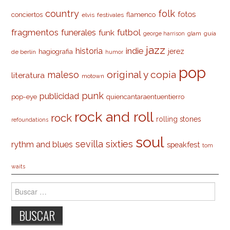
country
folk
fotos
conciertos
flamenco
elvis
festivales
fragmentos
futbol
funerales
funk
glam
guía
george harrison
jazz
indie
historia
jerez
hagiografia
de berlín
humor
pop
original y copia
maleso
literatura
motown
punk
publicidad
pop-eye
quiencantaraentuentierro
rock and roll
rock
rolling stones
refoundations
soul
sevilla
sixties
rythm and blues
speakfest
tom
waits
Buscar: