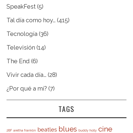
SpeakFest
(5)
Tal día como hoy…
(415)
Tecnología
(36)
Televisión
(14)
The End
(6)
Vivir cada día…
(28)
¿Por qué a mí?
(7)
TAGS
cine
blues
beatles
28F
aretha franklin
buddy holly