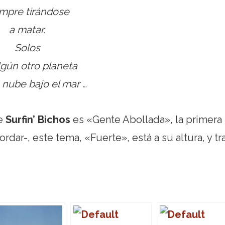
mpre tirándose
a matar.
Solos
lgún otro planeta
 nube bajo el mar …
de
Surfin’ Bichos
es «Gente Abollada», la primera
dar-, este tema, «Fuerte», está a su altura, y tr