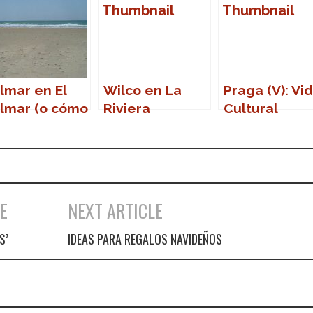
lmar en El
Wilco en La
Praga (V): Vi
lmar (o cómo
Riviera
Cultural
lver a la
(Madrid)
da)
E
NEXT ARTICLE
S’
IDEAS PARA REGALOS NAVIDEÑOS