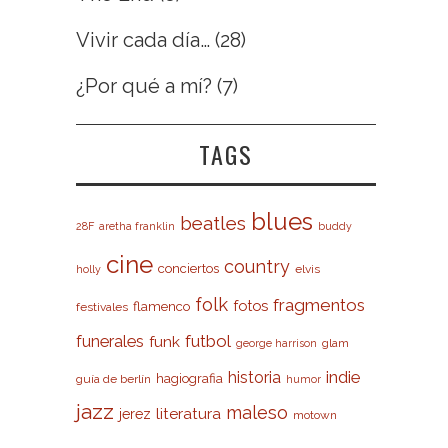
Vivir cada día…
(28)
¿Por qué a mí?
(7)
TAGS
blues
beatles
28F
aretha franklin
buddy
cine
country
conciertos
elvis
holly
folk
fragmentos
fotos
flamenco
festivales
futbol
funerales
funk
glam
george harrison
indie
historia
hagiografia
guía de berlín
humor
jazz
maleso
literatura
jerez
motown