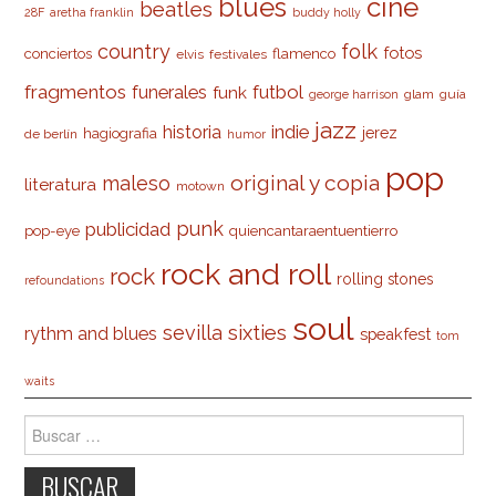
cine
blues
beatles
28F
aretha franklin
buddy holly
country
folk
fotos
conciertos
flamenco
elvis
festivales
fragmentos
futbol
funerales
funk
glam
guía
george harrison
jazz
indie
historia
jerez
hagiografia
de berlín
humor
pop
original y copia
maleso
literatura
motown
punk
publicidad
pop-eye
quiencantaraentuentierro
rock and roll
rock
rolling stones
refoundations
soul
sevilla
sixties
rythm and blues
speakfest
tom
waits
Buscar: