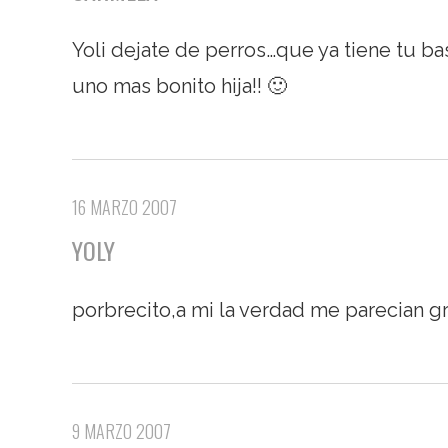
Yoli dejate de perros…que ya tiene tu bast
uno mas bonito hija!! 🙂
16 MARZO 2007
YOLY
porbrecito,a mi la verdad me parecian 
9 MARZO 2007