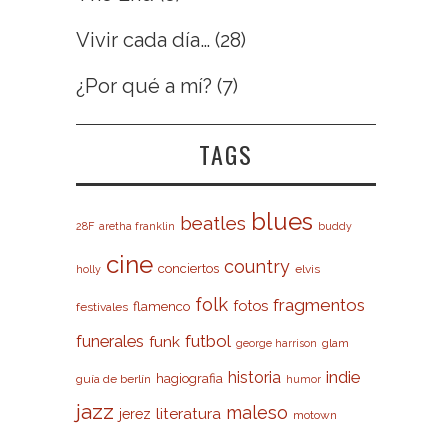
Vivir cada día…
(28)
¿Por qué a mí?
(7)
TAGS
blues
beatles
28F
aretha franklin
buddy
cine
country
conciertos
elvis
holly
folk
fragmentos
fotos
flamenco
festivales
futbol
funerales
funk
glam
george harrison
indie
historia
hagiografia
guía de berlín
humor
jazz
maleso
literatura
jerez
motown