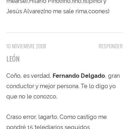
mearse),Hilario Pino(fino,fino,filipino) y
Jesús Alvarez(no me sale rima,coones)
10 NOVIEMBRE 2008
RESPONDER
LEÓN
Coño, es verdad,
Fernando Delgado
, gran
conductor y mejor persona. Te lo digo yo
que no le conozco.
Craso error, lagarto. Como castigo me
pondré 15 telediarios seguidos