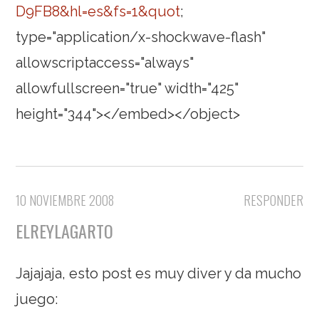
D9FB8&hl=es&fs=1&quot
;
type="application/x-shockwave-flash"
allowscriptaccess="always"
allowfullscreen="true" width="425"
height="344"></embed></object>
10 NOVIEMBRE 2008
RESPONDER
ELREYLAGARTO
Jajajaja, esto post es muy diver y da mucho
juego: