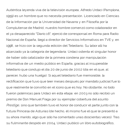
Auténtica leyenda viva de la televisión europea, Alfredo Urdaci (Pamplona,
1959) es un hombre que no necesita presentación. Licenciado en Ciencias
de la Información por la Universidad de Navarra y en Filosofía por la
Complutense de Madrid, nuestro hombre comenzó como colaborador en
el ya desaparecido "Diario 16", ejerció de corresponsal en Roma para Radio
Nacional de España, llegó a director de Servicios Informativos en TVE y, en
1998, se hizo con la segunda edición del Telediario. Su labor allí ha
alcanzado ya la categoría de legendaria: Urdaci ostenta el singular honor
de haber sido catalizador de la primera condena por manipulación
informativa de un medio público en España, gracias al insuperable
telediario que condujo el día 20 de junio de 2002 (día en el que, al
parecer, hubo una huelga). Si aquel telediario fue memorable, la
rectificación que tuvo que leer meses después por mandato judicial fue lo
que realmente le convirtió en el icono que es hoy. No obstante, no todo
fueron polémicas para Urdaci en esta etapa: en 2003 no sólo recibió un
premio de Don Manuel Fraga por su ejemplar cobertura del asunto
Prestige
, sino que también tuvo el honor de conducir el parte junto con la
futura Princesa de Asturias (de hecho, él mismo fue el que le presentó a
su ahora marido, algo que sólo ha comentado unas doscientas veces). Tras
su fulminante despido en 2004, Urdaci publicó un libro autobiográfico,