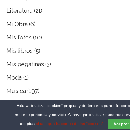
Literatura
(21)
Mi Obra
(6)
Mis fotos
(10)
Mis libros
(5)
Mis pegatinas
(3)
Moda
(1)
Musica
(197)
Original y Copia
(57)
Esta web utiliza "cookies" propias y de terceros para ofrecert
mejor experiencia y servicio. Al navegar o utilizar nuestros serv
Otros
(60)
aceptas
el uso que hacemos de las "cookies"
Aceptar