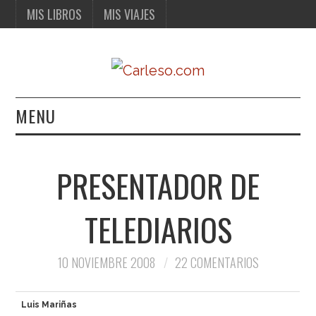
MIS LIBROS
MIS VIAJES
MENU
MIS LIBROS
PRESENTADOR DE
MIS VIAJES
TELEDIARIOS
10 NOVIEMBRE 2008
22 COMENTARIOS
Luis Mariñas