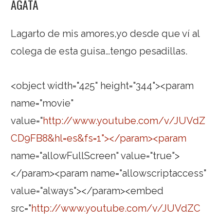
AGATA
Lagarto de mis amores,yo desde que ví al
colega de esta guisa…tengo pesadillas.
<object width="425" height="344"><param
name="movie"
value="
http://www.youtube.com/v/JUVdZ
CD9FB8&hl=es&fs=1"></param><param
name="allowFullScreen" value="true">
</param><param name="allowscriptaccess"
value="always"></param><embed
src="
http://www.youtube.com/v/JUVdZC