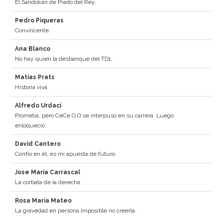
El Sandokán de Prado del Rey.
Pedro Piqueras
Convincente.
Ana Blanco
No hay quien la desbanque del TD1.
Matías Prats
Historia viva.
Alfredo Urdaci
Prometía, pero CeCe O O se interpuso en su carrera. Luego
enloqueció.
David Cantero
Confío en él, es mi apuesta de futuro.
Jose María Carrascal
La corbata de la derecha.
Rosa María Mateo
La gravedad en persona.Imposible no creerla.