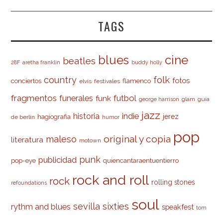
TAGS
cine
blues
beatles
28F
aretha franklin
buddy holly
country
folk
fotos
conciertos
flamenco
elvis
festivales
fragmentos
futbol
funerales
funk
glam
guía
george harrison
jazz
indie
historia
jerez
hagiografia
de berlín
humor
pop
original y copia
maleso
literatura
motown
punk
publicidad
pop-eye
quiencantaraentuentierro
rock and roll
rock
rolling stones
refoundations
soul
sevilla
sixties
rythm and blues
speakfest
tom