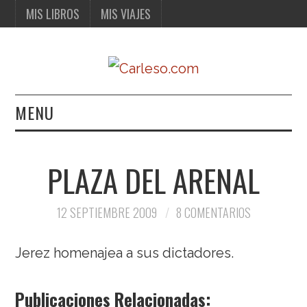
MIS LIBROS
MIS VIAJES
MENU
MIS LIBROS
PLAZA DEL ARENAL
MIS VIAJES
12 SEPTIEMBRE 2009
8 COMENTARIOS
Jerez homenajea a sus dictadores.
Publicaciones Relacionadas: