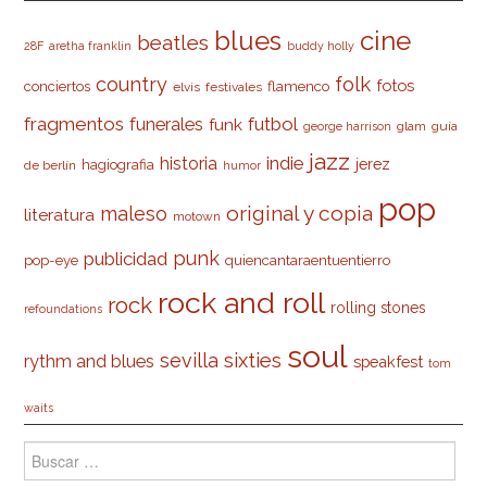
cine
blues
beatles
28F
aretha franklin
buddy holly
country
folk
fotos
conciertos
flamenco
elvis
festivales
fragmentos
futbol
funerales
funk
glam
guía
george harrison
jazz
indie
historia
jerez
hagiografia
de berlín
humor
pop
original y copia
maleso
literatura
motown
punk
publicidad
pop-eye
quiencantaraentuentierro
rock and roll
rock
rolling stones
refoundations
soul
sevilla
sixties
rythm and blues
speakfest
tom
waits
Buscar: