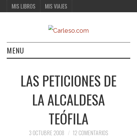
MIS LIBROS
MIS VIAJES
MENU
MIS LIBROS
LAS PETICIONES DE
MIS VIAJES
LA ALCALDESA
TEÓFILA
3 OCTUBRE 2008
12 COMENTARIOS