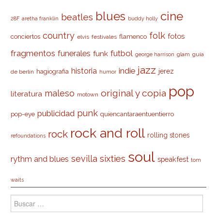
cine
blues
beatles
28F
aretha franklin
buddy holly
country
folk
fotos
conciertos
flamenco
elvis
festivales
fragmentos
futbol
funerales
funk
glam
guía
george harrison
jazz
indie
historia
jerez
hagiografia
de berlín
humor
pop
original y copia
maleso
literatura
motown
punk
publicidad
pop-eye
quiencantaraentuentierro
rock and roll
rock
rolling stones
refoundations
soul
sevilla
sixties
rythm and blues
speakfest
tom
waits
Buscar: