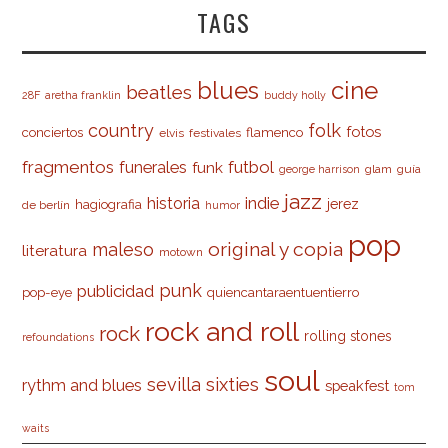
TAGS
cine
blues
beatles
28F
aretha franklin
buddy holly
country
folk
fotos
conciertos
flamenco
elvis
festivales
fragmentos
futbol
funerales
funk
glam
guía
george harrison
jazz
indie
historia
jerez
hagiografia
de berlín
humor
pop
original y copia
maleso
literatura
motown
punk
publicidad
pop-eye
quiencantaraentuentierro
rock and roll
rock
rolling stones
refoundations
soul
sevilla
sixties
rythm and blues
speakfest
tom
waits