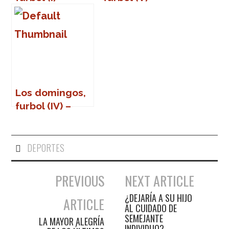
George Best
Sócrates
Los domingos,
furbol (IV) –
Enzo
Francescoli
DEPORTES
PREVIOUS
NEXT ARTICLE
Navegación de entradas
¿DEJARÍA A SU HIJO
ARTICLE
AL CUIDADO DE
SEMEJANTE
LA MAYOR ALEGRÍA
INDIVIDUO?