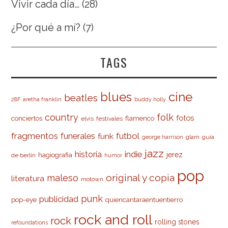
Vivir cada día…
(28)
¿Por qué a mí?
(7)
TAGS
cine
blues
beatles
28F
aretha franklin
buddy holly
country
folk
fotos
conciertos
flamenco
elvis
festivales
fragmentos
futbol
funerales
funk
glam
guía
george harrison
jazz
indie
historia
jerez
hagiografia
de berlín
humor
pop
original y copia
maleso
literatura
motown
punk
publicidad
pop-eye
quiencantaraentuentierro
rock and roll
rock
rolling stones
refoundations