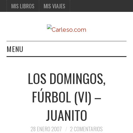
MIS LIBROS
MIS VIAJES
MENU
MIS LIBROS
LOS DOMINGOS,
MIS VIAJES
FÚRBOL (VI) –
JUANITO
28 ENERO 2007
2 COMENTARIOS