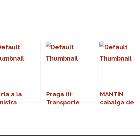
rta a la
Praga (I):
MANTIN
nistra
Transporte
cabalga de
rbona
público
nuevo