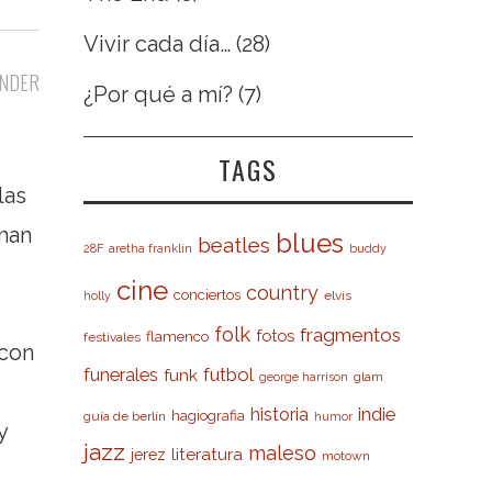
Vivir cada día…
(28)
NDER
¿Por qué a mí?
(7)
TAGS
las
aman
blues
beatles
28F
aretha franklin
buddy
cine
country
conciertos
elvis
holly
folk
fragmentos
fotos
flamenco
festivales
,con
futbol
funerales
funk
glam
george harrison
indie
historia
hagiografia
guía de berlín
humor
y
jazz
maleso
literatura
jerez
motown